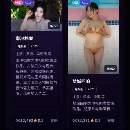
凑，值得加入片单...
韩国
中国
杜比
杜比
92:07
南港档案
电视剧
2025
主演：
黄渤、梁朝伟 等
南港档案为电视剧类喜剧
作品。古装武侠与现代谍
99:52
战兼备，热播剧集连更，
精彩片花与正片同样清
焚城回响
晰。本片围绕人物抉择与
情节张力展开，节奏紧
电视剧
2025
凑，值得加入片单...
主演：
谭卓、沈腾 等
焚城回响为电视剧类爱情
作品。纪录片与动画板块
同步更新，亚洲影视一站
式导览，支持关键词检索
12,492
8.2
73,271
8.7
喜剧
爱情
片库。本片围绕人物抉择