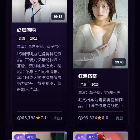
99:13
终局回响
动漫
2025
主演：
易烊千玺、章子怡
等
终局回响为动漫类科幻作
品。古装武侠与现代谍战
99:43
兼备，热播剧集连更，精
彩片花与正片同样清晰。
狂潮档案
本片围绕人物抉择与情节
张力展开，节奏紧凑，值
电影
2025
得加入片单。
主演：
章子怡、梁朝伟 等
狂潮档案为电影类喜剧作
品。口碑佳作与院线热映
精选，高清免费在线资
源，多端适配随时观看。
83,798
7.1
93,824
8.0
科幻
喜剧
本片围绕人物抉择与情节
张力展开，节奏紧凑，值
得加入片单。
日本
日本
高分
高分