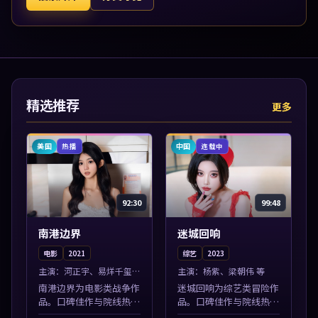
精选推荐
更多
美国
中国
热播
连载中
92:30
99:48
南港边界
迷城回响
电影
2021
综艺
2023
主演：
河正宇、易烊千玺
主演：
杨紫、梁朝伟 等
等
南港边界为电影类战争作
迷城回响为综艺类冒险作
品。口碑佳作与院线热映
品。口碑佳作与院线热映
精选，高清免费在线资
精选，高清免费在线资