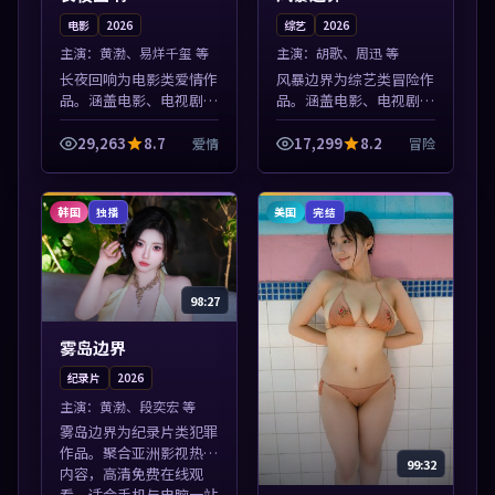
电影
2026
综艺
2026
主演：
黄渤、易烊千玺 等
主演：
胡歌、周迅 等
长夜回响为电影类爱情作
风暴边界为综艺类冒险作
品。涵盖电影、电视剧与
品。涵盖电影、电视剧与
综艺节目，国产精品与海
综艺节目，国产精品与海
外佳作并陈，免费在线点
外佳作并陈，免费在线点
29,263
8.7
17,299
8.2
爱情
冒险
播。本片围绕人物抉择与
播。本片围绕人物抉择与
情节张力展开，节奏紧
情节张力展开，节奏紧
凑，值得加入片...
凑，值得加入片...
韩国
美国
独播
完结
98:27
雾岛边界
纪录片
2026
主演：
黄渤、段奕宏 等
雾岛边界为纪录片类犯罪
作品。聚合亚洲影视热播
99:32
内容，高清免费在线观
看，适合手机与电脑一站