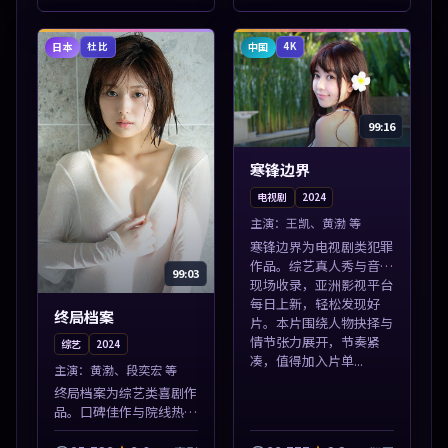
本片围绕人物抉择与情节
张力展开，节奏紧凑，值
得加入片单。
日本
中国
杜比
4K
99:16
寒锋边界
电视剧
2024
主演：
王凯、黄渤 等
寒锋边界为电视剧类犯罪
作品。综艺真人秀与音乐
99:03
现场收录，亚洲影视平台
每日上新，轻松发现好
终局档案
片。本片围绕人物抉择与
情节张力展开，节奏紧
综艺
2024
凑，值得加入片单...
主演：
黄渤、段奕宏 等
终局档案为综艺类喜剧作
品。口碑佳作与院线热映
精选，高清免费在线资