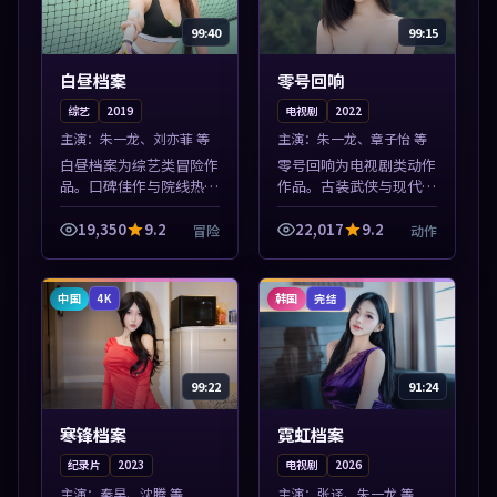
99:40
99:15
白昼档案
零号回响
综艺
2019
电视剧
2022
主演：
朱一龙、刘亦菲 等
主演：
朱一龙、章子怡 等
白昼档案为综艺类冒险作
零号回响为电视剧类动作
品。口碑佳作与院线热映
作品。古装武侠与现代谍
精选，高清免费在线资
战兼备，热播剧集连更，
源，多端适配随时观看。
精彩片花与正片同样清
19,350
9.2
22,017
9.2
冒险
动作
本片围绕人物抉择与情节
晰。本片围绕人物抉择与
张力展开，节奏紧凑，值
情节张力展开，节奏紧
得加入片单。
凑，值得加入片单...
中国
韩国
4K
完结
99:22
91:24
寒锋档案
霓虹档案
纪录片
2023
电视剧
2026
主演：
秦昊、沈腾 等
主演：
张译、朱一龙 等