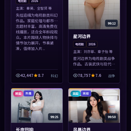
电视剧
2026
主演：
秦昊、全智贤 等
失控追缉为电视剧类科幻
作品。家庭伦理与都市励
99:12
志题材丰富，高清免费在
线播放，适合全年龄段观
星河边界
众。本片围绕人物抉择与
情节张力展开，节奏紧
电视剧
2026
凑，值得加入片...
主演：
刘亦菲、章子怡 等
星河边界为电视剧类战争
作品。古装武侠与现代谍
战兼备，热播剧集连更，
精彩片花与正片同样清
42,447
8.7
78,757
7.6
科幻
战争
晰。本片围绕人物抉择与
情节张力展开，节奏紧
凑，值得加入片单...
韩国
英国
热播
完结
99:25
99:50
长夜回响
风暴边界