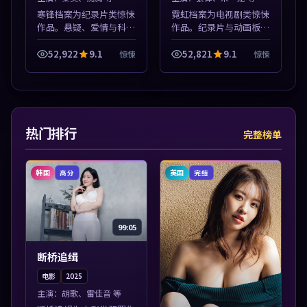
寒锋档案为纪录片类惊悚
霓虹档案为电视剧类惊悚
作品。悬疑、爱情与科幻
作品。纪录片与动画板块
类型齐全，热播榜单实时
同步更新，亚洲影视一站
刷新，沉浸式观影体验。
式导览，支持关键词检索
52,922
9.1
52,821
9.1
惊悚
惊悚
本片围绕人物抉择与情节
片库。本片围绕人物抉择
张力展开，节奏紧凑，值
与情节张力展开，节奏紧
得加入片单。
凑，值得加入...
热门排行
完整榜单
韩国
英国
高分
完结
99:05
断桥追缉
电影
2025
主演：
胡歌、雷佳音 等