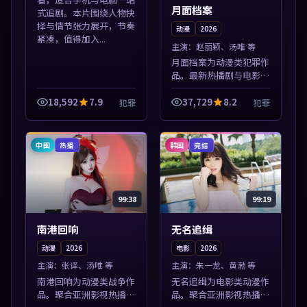
月面档案
式追剧。本片围绕人物抉
择与情节张力展开，节奏
动漫
2026
紧凑，值得加入...
主演：
赵丽颖、汤唯 等
月面档案为动漫类犯罪作
品。最新热播剧与电影片
单推荐，高清画质流畅播
放，每日更新不错过精彩
18,592
7.9
37,729
8.2
犯罪
犯罪
剧情。本片围绕人物抉择
与情节张力展开，节奏紧
凑，值得加入...
中国
韩国
热播
完结
99:38
99:19
南港回响
无名追缉
动漫
2026
电影
2026
主演：
张译、汤唯 等
主演：
朱一龙、黄渤 等
南港回响为动漫类战争作
无名追缉为电影类动漫作
品。聚合亚洲影视热播内
品。聚合亚洲影视热播内