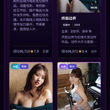
断桥追缉为电影类犯罪作
品。涵盖电影、电视剧与
99:06
综艺节目，国产精品与海
外佳作并陈，免费在线点
终局边界
播。本片围绕人物抉择与
情节张力展开，节奏紧
纪录片
2018
凑，值得加入片...
主演：
全智贤、谭卓 等
终局边界为纪录片类动作
作品。动作大片与喜剧短
片搭配推荐，亚洲影视高
清站，流畅不卡顿。本片
106,710
7.9
106,071
8.4
犯罪
动作
围绕人物抉择与情节张力
展开，节奏紧凑，值得加
入片单。
中国
日本
完结
高分