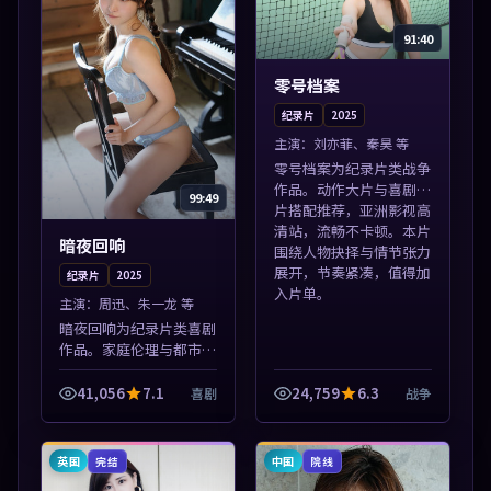
91:40
零号档案
纪录片
2025
主演：
刘亦菲、秦昊 等
零号档案为纪录片类战争
作品。动作大片与喜剧短
99:49
片搭配推荐，亚洲影视高
清站，流畅不卡顿。本片
暗夜回响
围绕人物抉择与情节张力
展开，节奏紧凑，值得加
纪录片
2025
入片单。
主演：
周迅、朱一龙 等
暗夜回响为纪录片类喜剧
作品。家庭伦理与都市励
志题材丰富，高清免费在
线播放，适合全年龄段观
41,056
7.1
24,759
6.3
喜剧
战争
众。本片围绕人物抉择与
情节张力展开，节奏紧
凑，值得加入片...
英国
中国
完结
院线