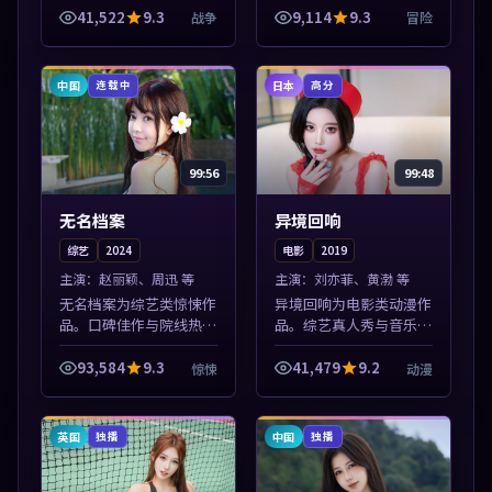
源，多端适配随时观看。
源，多端适配随时观看。
41,522
9.3
9,114
9.3
战争
冒险
本片围绕人物抉择与情节
本片围绕人物抉择与情节
张力展开，节奏紧凑，值
张力展开，节奏紧凑，值
得加入片单。
得加入片单。
中国
日本
连载中
高分
99:56
99:48
无名档案
异境回响
综艺
2024
电影
2019
主演：
赵丽颖、周迅 等
主演：
刘亦菲、黄渤 等
无名档案为综艺类惊悚作
异境回响为电影类动漫作
品。口碑佳作与院线热映
品。综艺真人秀与音乐现
精选，高清免费在线资
场收录，亚洲影视平台每
源，多端适配随时观看。
日上新，轻松发现好片。
93,584
9.3
41,479
9.2
惊悚
动漫
本片围绕人物抉择与情节
本片围绕人物抉择与情节
张力展开，节奏紧凑，值
张力展开，节奏紧凑，值
得加入片单。
得加入片单。
英国
中国
独播
独播