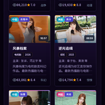
容，高清免费在线观看，
容，高清免费在线观看，
适合手机与电脑一站式追
适合手机与电脑一站式追
86,210
7.0
19,638
8.8
战争
动漫
剧。本片围绕人物抉择与
剧。本片围绕人物抉择与
情节张力展开，节奏紧
情节张力展开，节奏紧
凑，值得加入片...
凑，值得加入片...
中国
美国
连载中
高分
91:57
88:59
风暴档案
逆光追缉
电视剧
2026
综艺
2025
主演：
张译、河正宇 等
主演：
章子怡、黄渤 等
风暴档案为电视剧类科幻
逆光追缉为综艺类惊悚作
作品。最新热播剧与电影
品。最新热播剧与电影片
片单推荐，高清画质流畅
单推荐，高清画质流畅播
播放，每日更新不错过精
放，每日更新不错过精彩
63,861
8.4
14,794
7.4
科幻
惊悚
彩剧情。本片围绕人物抉
剧情。本片围绕人物抉择
择与情节张力展开，节奏
与情节张力展开，节奏紧
紧凑，值得加...
凑，值得加入...
中国
韩国
独播
完结