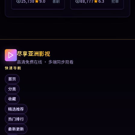
源，多端适配随时观看。
25,738
9.0
88,777
6.3
喜剧
犯罪
本片围绕人物抉择与情节
张力展开，节奏紧凑，值
得加入片单。
尽享亚洲影视
高清免费在线 · 多端同步观看
快速导航
首页
分类
收藏
精选推荐
热门排行
最新更新