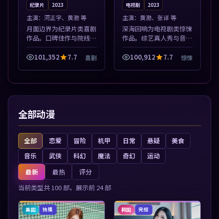
纪录片
2023
电视剧
2023
主演：
河正宇、黄渤 等
主演：
黄渤、张译 等
月面边界为纪录片类喜剧
深海回响为电视剧类惊悚
作品。口碑佳作与院线热
作品。综艺真人秀与音乐
映精选，高清免费在线资
现场收录，亚洲影视平台
源，多端适配随时观看。
每日上新，轻松发现好
101,352
7.7
100,912
7.7
喜剧
惊悚
本片围绕人物抉择与情节
片。本片围绕人物抉择与
张力展开，节奏紧凑，值
情节张力展开，节奏紧
得加入片单。
凑，值得加入片单...
全部动漫
全部
恋爱
冒险
机甲
日常
悬疑
美食
音乐
武侠
科幻
魔法
奇幻
运动
最新
最热
评分
当前类型共
100
部，展示前
24
部
美国
韩国
独播
完结