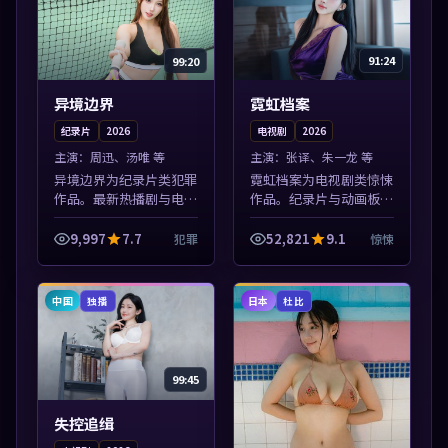
99:20
91:24
异境边界
霓虹档案
纪录片
2026
电视剧
2026
主演：
周迅、汤唯 等
主演：
张译、朱一龙 等
异境边界为纪录片类犯罪
霓虹档案为电视剧类惊悚
作品。最新热播剧与电影
作品。纪录片与动画板块
片单推荐，高清画质流畅
同步更新，亚洲影视一站
播放，每日更新不错过精
式导览，支持关键词检索
9,997
7.7
52,821
9.1
犯罪
惊悚
彩剧情。本片围绕人物抉
片库。本片围绕人物抉择
择与情节张力展开，节奏
与情节张力展开，节奏紧
紧凑，值得加...
凑，值得加入...
中国
日本
独播
杜比
99:45
失控追缉