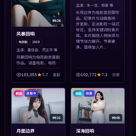
主演：
朱一龙、杨紫 等
长夜边界为电影类犯罪作
品。纪录片与动画板块同
99:26
步更新，亚洲影视一站式
导览，支持关键词检索片
风暴回响
库。本片围绕人物抉择与
情节张力展开，节奏紧
电视剧
2019
凑，值得加入片...
主演：
雷佳音、河正宇 等
风暴回响为电视剧类喜剧
作品。涵盖电影、电视剧
与综艺节目，国产精品与
海外佳作并陈，免费在线
103,055
7.7
102,772
7.2
喜剧
犯罪
点播。本片围绕人物抉择
与情节张力展开，节奏紧
凑，值得加入...
韩国
英国
连载中
独播
99:21
99:05
月面边界
深海回响