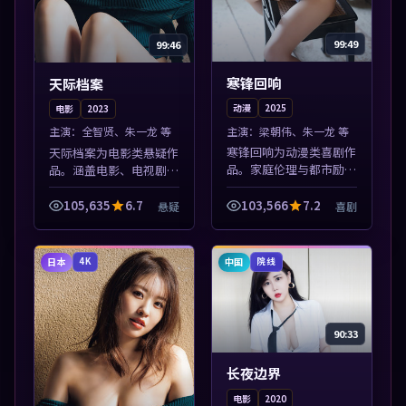
99:49
99:46
寒锋回响
天际档案
动漫
2025
电影
2023
主演：
梁朝伟、朱一龙 等
主演：
全智贤、朱一龙 等
寒锋回响为动漫类喜剧作
天际档案为电影类悬疑作
品。家庭伦理与都市励志
品。涵盖电影、电视剧与
题材丰富，高清免费在线
综艺节目，国产精品与海
播放，适合全年龄段观
外佳作并陈，免费在线点
105,635
6.7
103,566
7.2
悬疑
喜剧
众。本片围绕人物抉择与
播。本片围绕人物抉择与
情节张力展开，节奏紧
情节张力展开，节奏紧
凑，值得加入片单...
凑，值得加入片...
日本
中国
4K
院线
90:33
长夜边界
电影
2020