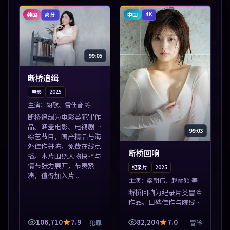
与情节张力展开，节奏紧
凑，值得加入...
韩国
中国
高分
4K
99:05
断桥追缉
电影
2025
主演：
胡歌、雷佳音 等
断桥追缉为电影类犯罪作
品。涵盖电影、电视剧与
99:03
综艺节目，国产精品与海
外佳作并陈，免费在线点
断桥回响
播。本片围绕人物抉择与
情节张力展开，节奏紧
纪录片
2025
凑，值得加入片...
主演：
梁朝伟、赵丽颖 等
断桥回响为纪录片类冒险
作品。口碑佳作与院线热
映精选，高清免费在线资
源，多端适配随时观看。
106,710
7.9
82,204
7.0
犯罪
冒险