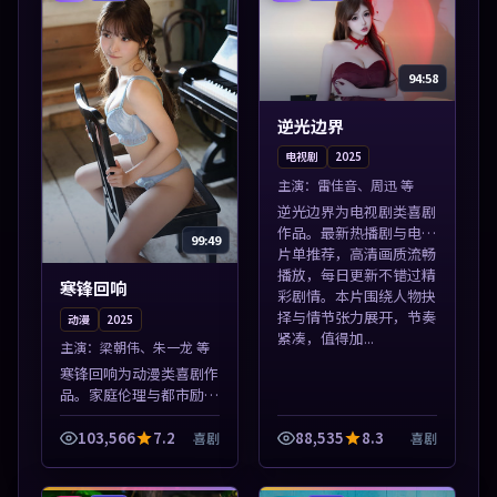
94:58
逆光边界
电视剧
2025
主演：
雷佳音、周迅 等
逆光边界为电视剧类喜剧
作品。最新热播剧与电影
99:49
片单推荐，高清画质流畅
播放，每日更新不错过精
寒锋回响
彩剧情。本片围绕人物抉
择与情节张力展开，节奏
动漫
2025
紧凑，值得加...
主演：
梁朝伟、朱一龙 等
寒锋回响为动漫类喜剧作
品。家庭伦理与都市励志
题材丰富，高清免费在线
播放，适合全年龄段观
103,566
7.2
88,535
8.3
喜剧
喜剧
众。本片围绕人物抉择与
情节张力展开，节奏紧